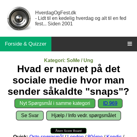
HverdagOgFest.dk
- Lidt til en kedelig hverdag og alt til en fed
fest... Siden 2001
Forside & Quizzer
Kategori: SoMe / Ung
Hvad er navnet på det
sociale medie hvor man
sender såkaldte "snaps"?
Nyt Spørgsmål i samme kategori
ID 969
Se Svar
Hjælp / Info vedr. spørgsmålet
Åben Score Board
Quick:
Oste spørgsmål
/
London
/
80érne
/
Kendis
/