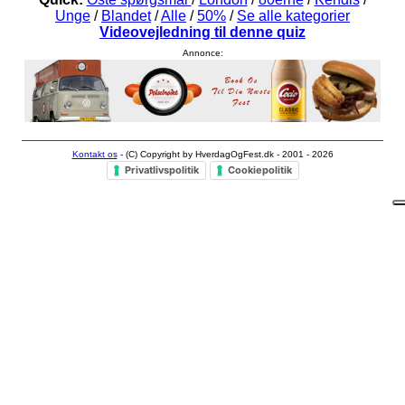
Unge
/
Blandet
/
Alle
/
50%
/
Se alle kategorier
Videovejledning til denne quiz
Annonce:
Kontakt os
- (C) Copyright by HverdagOgFest.dk - 2001 - 2026
Privatlivspolitik
Cookiepolitik