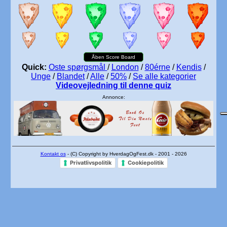
Åben Score Board
Quick:
Oste spørgsmål
/
London
/
80érne
/
Kendis
/
Unge
/
Blandet
/
Alle
/
50%
/
Se alle kategorier
Videovejledning til denne quiz
Annonce:
Kontakt os
- (C) Copyright by HverdagOgFest.dk - 2001 - 2026
Privatlivspolitik
Cookiepolitik