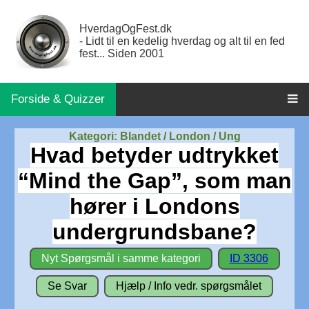
HverdagOgFest.dk
- Lidt til en kedelig hverdag og alt til en fed
fest... Siden 2001
Forside & Quizzer
Kategori: Blandet / London / Ung
Hvad betyder udtrykket
“Mind the Gap”, som man
hører i Londons
undergrundsbane?
Nyt Spørgsmål i samme kategori
ID 3306
Se Svar
Hjælp / Info vedr. spørgsmålet